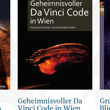
Geheimnisvoller Da
Gru
n
Vinci Code in Wien
Bli