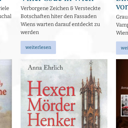
vo
iele
Verborgene Zeichen & Versteckte
uchal
Botschaften hiter den Fassaden
Grau
Wiens warten darauf entdeckt zu
Vamp
werden
Wien
weiterlesen
wei