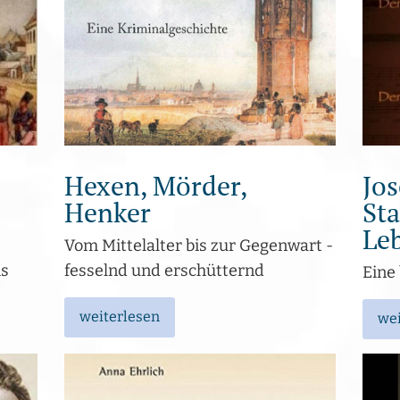
Hexen, Mörder,
Jo
Henker
Sta
Le
Vom Mittelalter bis zur Gegenwart -
hs
fesselnd und erschütternd
Eine
weiterlesen
wei