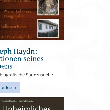
seph Haydn:
tionen seines
bens
 biografische Spurensuche
terlesen