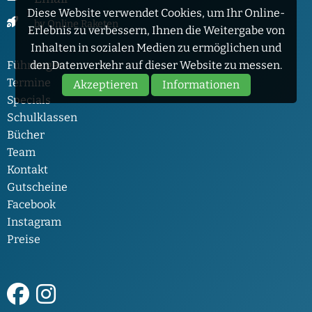
Diese Website verwendet Cookies, um Ihr Online-
by Online Raketen
Erlebnis zu verbessern, Ihnen die Weitergabe von
Inhalten in sozialen Medien zu ermöglichen und
Führungen
den Datenverkehr auf dieser Website zu messen.
Termine
Akzeptieren
Informationen
Specials
Schulklassen
Bücher
Team
Kontakt
Gutscheine
Facebook
Instagram
Preise