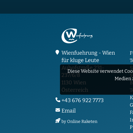
Wienfuehrung - Wien
F
für kluge Leute
T
Auhofstraße 231-
S
Diese Website verwendet Cook
237/6/8
S
Medien 
1130 Wien
B
Österreich
T
K
+43 676 922 7773
G
Email
F
I
by Online Raketen
P