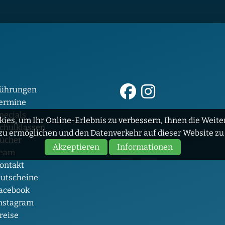
ührungen
ermine
pecials
ies, um Ihr Online-Erlebnis zu verbessern, Ihnen die Weiter
chulklassen
zu ermöglichen und den Datenverkehr auf dieser Website zu
ücher
Akzeptieren
Informationen
eam
ontakt
utscheine
acebook
nstagram
reise