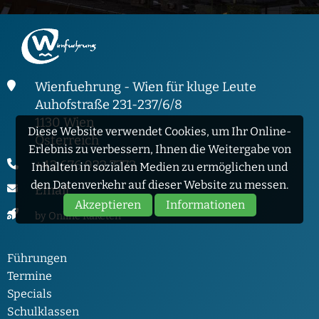
Wienfuehrung - Wien für kluge Leute
Auhofstraße 231-237/6/8
1130 Wien
Diese Website verwendet Cookies, um Ihr Online-
Österreich
Erlebnis zu verbessern, Ihnen die Weitergabe von
+43 676 922 7773
Inhalten in sozialen Medien zu ermöglichen und
den Datenverkehr auf dieser Website zu messen.
Email
Akzeptieren
Informationen
by Online Raketen
Führungen
Termine
Specials
Schulklassen