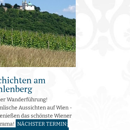
chichten am
hlenberg
er Wanderführung!
lische Aussichten auf Wien -
genießen das schönste Wiener
orama!
NÄCHSTER TERMIN: