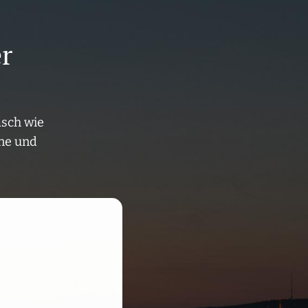
er
asch wie
rne und