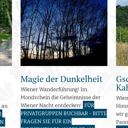
Magie der Dunkelheit
Gs
Ka
Wiener Wanderführung! Im
Mondschein die Geheimnisse der
Wien
Wiener Nacht entdecken!
FÜR
 an
Himm
PRIVATGRUPPEN BUCHBAR - BITTE
:
wir 
FRAGEN SIE FÜR EIN
EN
Pan