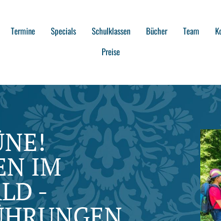
Termine
Specials
Schulklassen
Bücher
Team
K
Preise
ÜNE!
EN IM
LD -
ÜHRUNGEN