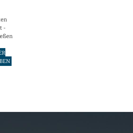
ten
t -
ießen
ER
EBEN