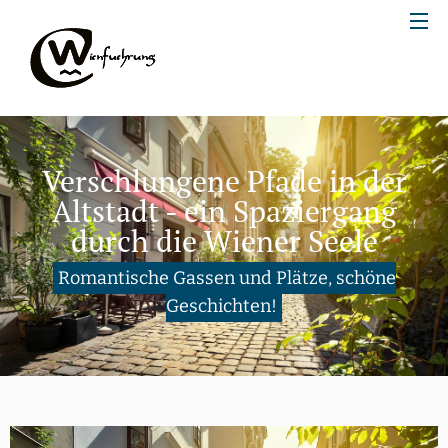
Verschlungene Pfade in der
Altstadt - ein Spaziergang
durch die Wiener Seele
Romantische Gassen und Plätze, schöne
Geschichten!