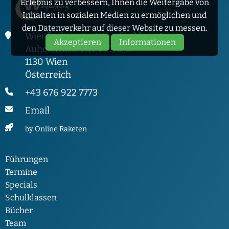
Erlebnis zu verbessern, Ihnen die Weitergabe von
Inhalten in sozialen Medien zu ermöglichen und
den Datenverkehr auf dieser Website zu messen.
Wienfuehrung - Wien für kluge Leute
Akzeptieren
Informationen
Auhofstraße 231-237/6/8
1130 Wien
Österreich
+43 676 922 7773
Email
by Online Raketen
Führungen
Termine
Specials
Schulklassen
Bücher
Team