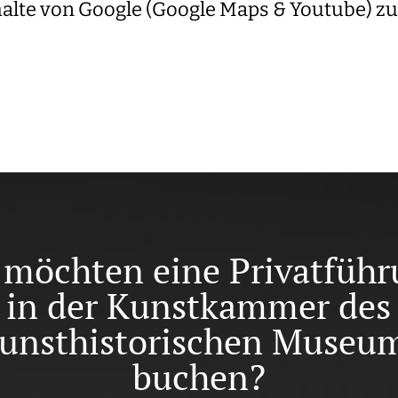
alte von Google (Google Maps & Youtube) zu
 möchten eine Privatfüh
in der Kunstkammer des
unsthistorischen Museu
buchen?