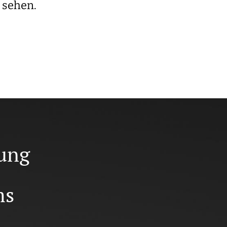
 sehen.
rung
ms