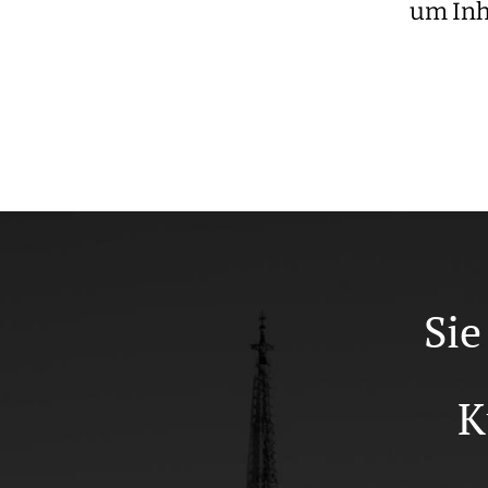
um Inh
Sie
K