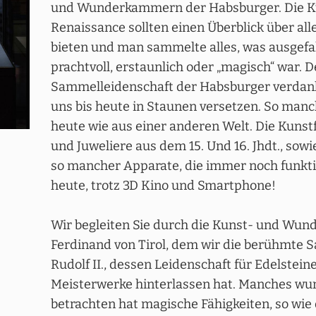
und Wunderkammern der Habsburger. Die 
Renaissance sollten einen Überblick über al
bieten und man sammelte alles, was ausgefal
prachtvoll, erstaunlich oder „magisch“ war. 
Sammelleidenschaft der Habsburger verdanke
uns bis heute in Staunen versetzen. So manc
heute wie aus einer anderen Welt. Die Kunst
und Juweliere aus dem 15. Und 16. Jhdt., sow
so mancher Apparate, die immer noch funkti
heute, trotz 3D Kino und Smartphone!
Wir begleiten Sie durch die Kunst- und Wu
Ferdinand von Tirol, dem wir die berühmte S
Rudolf II., dessen Leidenschaft für Edelstein
Meisterwerke hinterlassen hat. Manches wu
betrachten hat magische Fähigkeiten, so wi