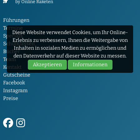
by Online Raketen
Führungen
Termine
Diese Website verwendet Cookies, um Ihr Online-
Specials
Erlebnis zu verbessern, Ihnen die Weitergabe von
Schulklassen
Inhalten in sozialen Medien zu ermöglichen und
Bücher
den Datenverkehr auf dieser Website zu messen.
Team
Akzeptieren
Informationen
Kontakt
Gutscheine
Facebook
Instagram
Preise