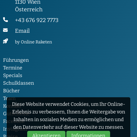
1130 Wien
Österreich
+43 676 922 7773
Email
by Online Raketen
Führungen
Termine
Specials
Schulklassen
Bücher
Team
Diese Website verwendet Cookies, um Ihr Online-
Kontakt
Erlebnis zu verbessern, Ihnen die Weitergabe von
Gutscheine
Inhalten in sozialen Medien zu ermöglichen und
Facebook
den Datenverkehr auf dieser Website zu messen.
Instagram
Akzeptieren
Informationen
Preise