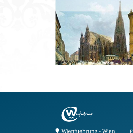
Wienfuehrung - Wien
F