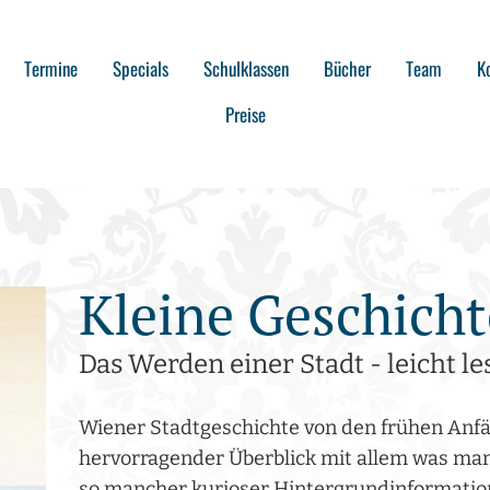
Termine
Specials
Schulklassen
Bücher
Team
K
Preise
Kleine Geschich
Das Werden einer Stadt - leicht l
Wiener Stadtgeschichte von den frühen Anfä
hervorragender Überblick mit allem was man
so mancher kurioser Hintergrundinformation. 