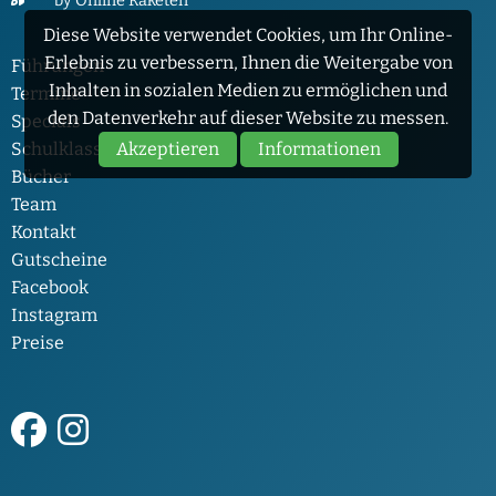
by Online Raketen
Diese Website verwendet Cookies, um Ihr Online-
Erlebnis zu verbessern, Ihnen die Weitergabe von
Führungen
Inhalten in sozialen Medien zu ermöglichen und
Termine
den Datenverkehr auf dieser Website zu messen.
Specials
Akzeptieren
Informationen
Schulklassen
Bücher
Team
Kontakt
Gutscheine
Facebook
Instagram
Preise