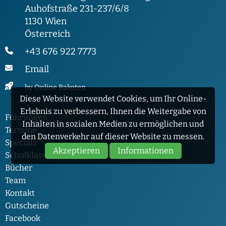
Auhofstraße 231-237/6/8
1130 Wien
Österreich
+43 676 922 7773
Email
by Online Raketen
Diese Website verwendet Cookies, um Ihr Online-
Erlebnis zu verbessern, Ihnen die Weitergabe von
Führungen
Inhalten in sozialen Medien zu ermöglichen und
Termine
den Datenverkehr auf dieser Website zu messen.
Specials
Akzeptieren
Informationen
Schulklassen
Bücher
Team
Kontakt
Gutscheine
Facebook