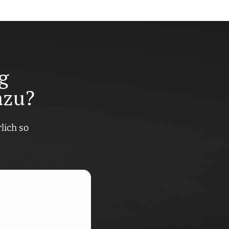
g
azu?
lich so