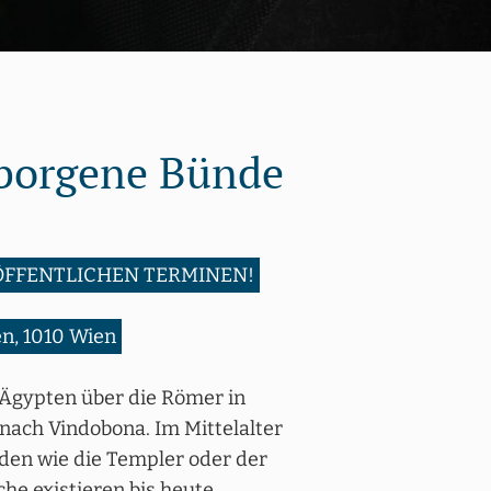
rborgene Bünde
ÖFFENTLICHEN TERMINEN!
en, 1010 Wien
 Ägypten über die Römer in
nach Vindobona. Im Mittelalter
den wie die Templer oder der
e existieren bis heute,