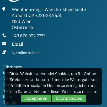
Wienfuehrung - Wien für kluge Leute
Auhofstraße 231-237/6/8
1130 Wien
Österreich
+43 676 922 7773
Email
by Online Raketen
Führungen
Termine
Diese Website verwendet Cookies, um Ihr Online-
Specials
Erlebnis zu verbessern, Ihnen die Weitergabe von
Schulklassen
Inhalten in sozialen Medien zu ermöglichen und
Bücher
den Datenverkehr auf dieser Website zu messen.
Team
Akzeptieren
Informationen
Kontakt