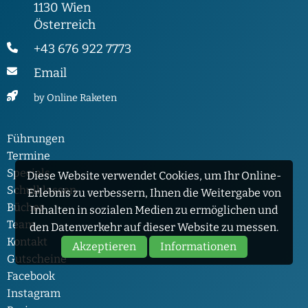
1130 Wien
Österreich
+43 676 922 7773
Email
by Online Raketen
Führungen
Termine
Specials
Diese Website verwendet Cookies, um Ihr Online-
Schulklassen
Erlebnis zu verbessern, Ihnen die Weitergabe von
Bücher
Inhalten in sozialen Medien zu ermöglichen und
Team
den Datenverkehr auf dieser Website zu messen.
Kontakt
Akzeptieren
Informationen
Gutscheine
Facebook
Instagram