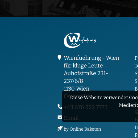
Wienfuehrung - Wien
F
für kluge Leute
T
Auhofstraße 231-
S
237/6/8
S
1130 Wien
B
Österreich
T
Diese Website verwendet Cook
K
Medien 
+43 676 922 7773
G
Email
F
I
by Online Raketen
P