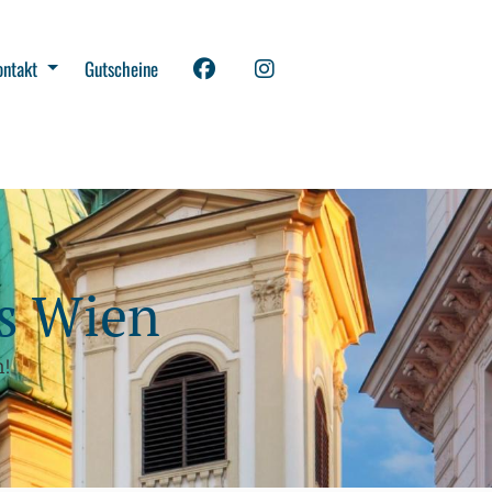
ontakt
Gutscheine
es Wien
n!