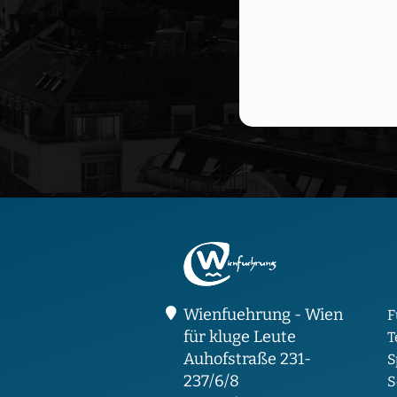
Wienfuehrung - Wien
F
für kluge Leute
T
Auhofstraße 231-
S
237/6/8
S