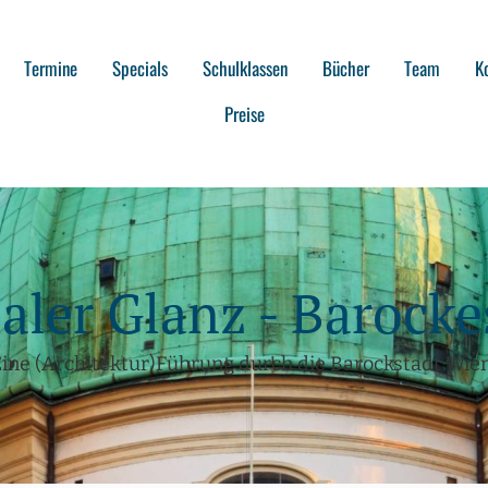
Termine
Specials
Schulklassen
Bücher
Team
K
Preise
aler Glanz - Barock
ine (Architektur)Führung durch die Barockstadt Wie