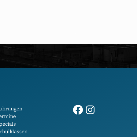
ührungen
ermine
pecials
chulklassen