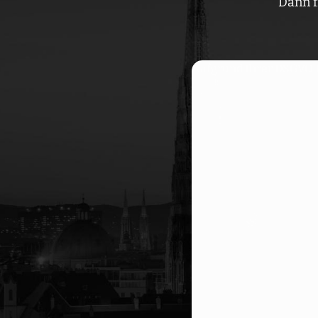
Dann f
Aufgrund Ihrer DSGVO Ei