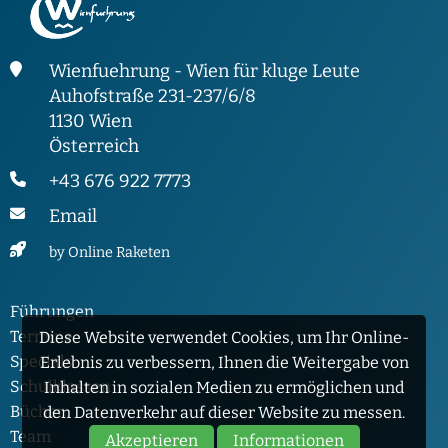
Wienfuehrung - Wien für kluge Leute
Auhofstraße 231-237/6/8
1130 Wien
Österreich
+43 676 922 7773
Email
by Online Raketen
Führungen
Termine
Diese Website verwendet Cookies, um Ihr Online-
Specials
Erlebnis zu verbessern, Ihnen die Weitergabe von
Schulklassen
Inhalten in sozialen Medien zu ermöglichen und
Bücher
den Datenverkehr auf dieser Website zu messen.
Team
Akzeptieren
Informationen