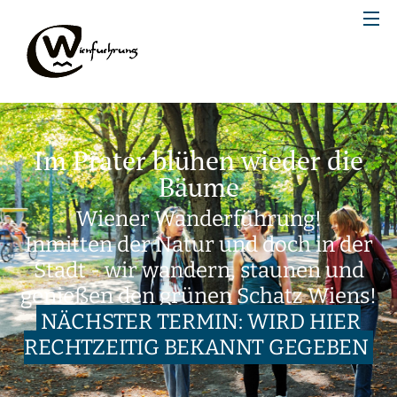
Im Prater blühen wieder die
Bäume
Wiener Wanderführung!
Inmitten der Natur und doch in der
Stadt - wir wandern, staunen und
genießen den grünen Schatz Wiens!
NÄCHSTER TERMIN: WIRD HIER
RECHTZEITIG BEKANNT GEGEBEN