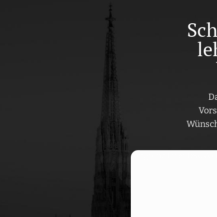
Sch
le
Da
Vors
Wünsche
Aufgrund Ihrer DSGVO Ei