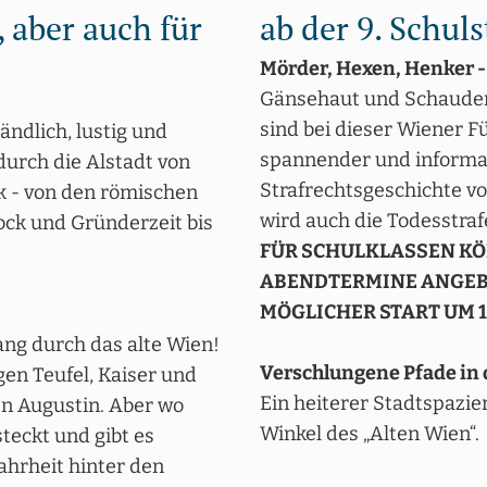
, aber auch für
ab der 9. Schuls
Mörder, Hexen, Henker - 
Gänsehaut und Schauder
sind bei dieser Wiener F
ändlich, lustig und
spannender und informat
 durch die Alstadt von
Strafrechtsgeschichte vo
k - von den römischen
wird auch die Todesstrafe
ock und Gründerzeit bis
FÜR SCHULKLASSEN KÖ
ABENDTERMINE ANGEB
MÖGLICHER START UM 
ang durch das alte Wien!
Verschlungene Pfade in 
gen Teufel, Kaiser und
Ein heiterer Stadtspazi
en Augustin. Aber wo
Winkel des „Alten Wien“.
steckt und gibt es
ahrheit hinter den