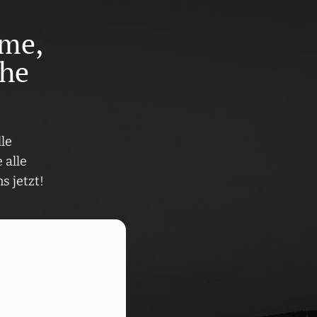
ame,
che
?
lle
 alle
s jetzt!