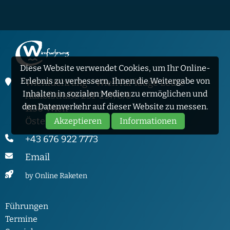
Diese Website verwendet Cookies, um Ihr Online-
Erlebnis zu verbessern, Ihnen die Weitergabe von
Wienfuehrung - Wien für kluge Leute
Inhalten in sozialen Medien zu ermöglichen und
Auhofstraße 231-237/6/8
den Datenverkehr auf dieser Website zu messen.
1130 Wien
Österreich
Akzeptieren
Informationen
+43 676 922 7773
Email
by Online Raketen
Führungen
Termine