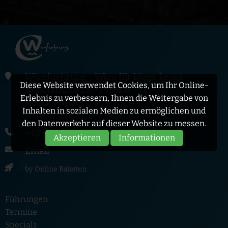
Wienfuehrung - Wien für kluge Leute
Diese Website verwendet Cookies, um Ihr Online-
Auhofstraße 231-237/6/8
Erlebnis zu verbessern, Ihnen die Weitergabe von
1130 Wien
Inhalten in sozialen Medien zu ermöglichen und
Österreich
den Datenverkehr auf dieser Website zu messen.
+43 676 922 7773
Akzeptieren
Informationen
Email
by Online Raketen
Führungen
Termine
Specials